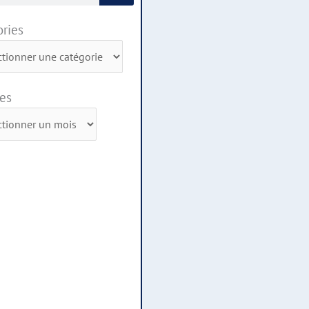
ries
ies
es
s