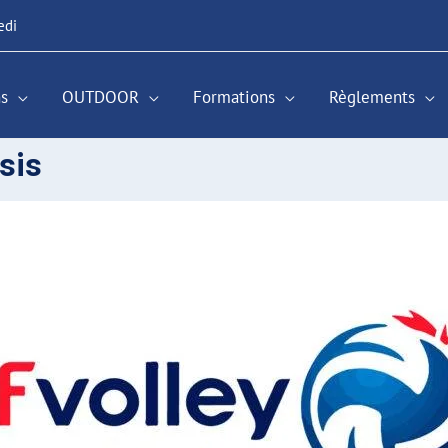
edi
s
OUTDOOR
Formations
Règlements
sis