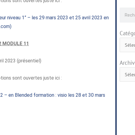
ions sont ouvertes juste ici :
Recher
ur niveau 1” – les 29 mars 2023 et 25 avril 2023 en
e.com)
Catégo
Catégor
2 MODULE 11
il 2023 (présentiel)
Archiv
Archive
ions sont ouvertes juste ici :
 2 – en Blended formation : visio les 28 et 30 mars