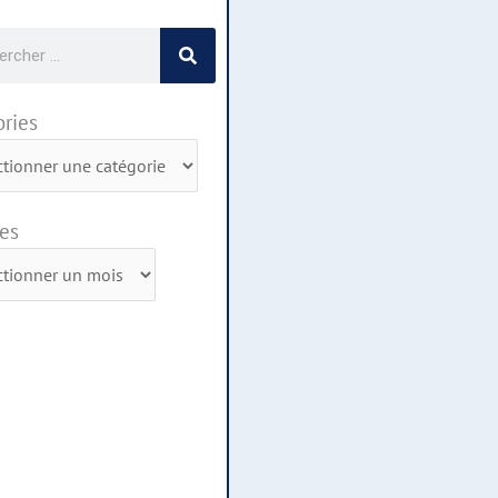
cher
ries
ies
es
s