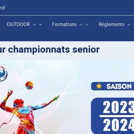
edi
OUTDOOR
Formations
Règlements
our championnats senior