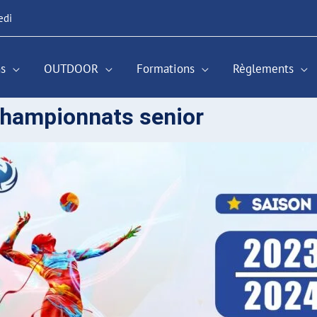
edi
s
OUTDOOR
Formations
Règlements
championnats senior