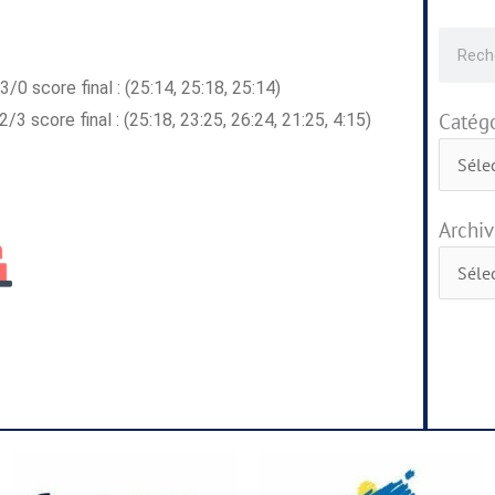
Recher
 score final : (25:14, 25:18, 25:14)
Catégo
Catégor
core final : (25:18, 23:25, 26:24, 21:25, 4:15)
Archiv
Archive