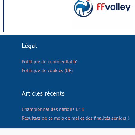
Légal
Politique de confidentialité
Politique de cookies (UE)
Articles récents
Championnat des nations U18
Résultats de ce mois de mai et des finalités séniors !