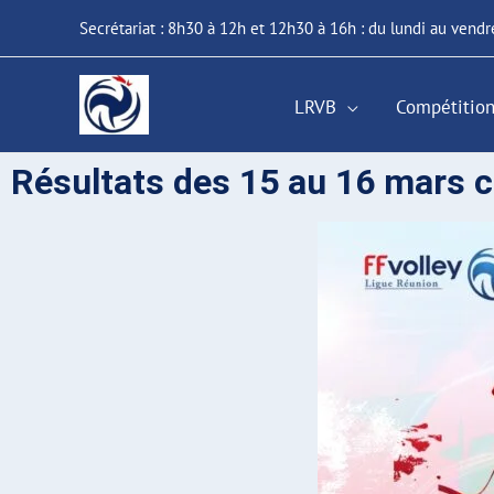
Aller
Secrétariat : 8h30 à 12h et 12h30 à 16h : du lundi au vendr
au
contenu
LRVB
Compétition
Résultats des 15 au 16 mars 