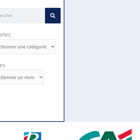
cher
ries
ies
es
s