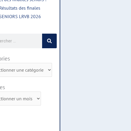
Résultats des finales
SENIORS LRVB 2026
cher
ries
ies
es
s