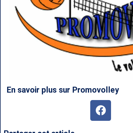
En savoir plus sur Promovolley
F
a
c