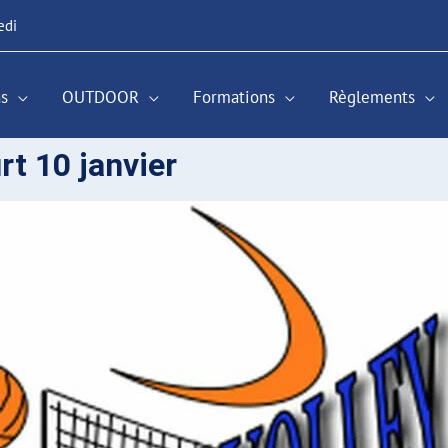
edi
s
OUTDOOR
Formations
Règlements
t 10 janvier