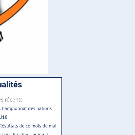
alités
es récents
Championnat des nations
U18
Résultats de ce mois de mai
et des finalités séniors !