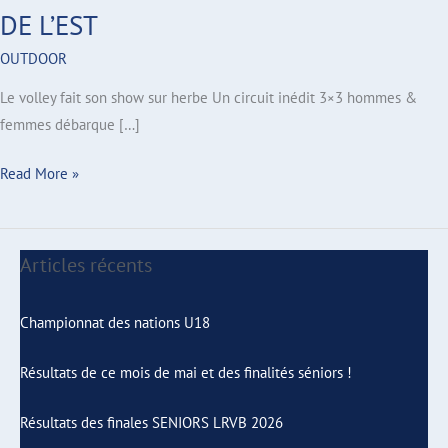
DE L’EST
OUTDOOR
Le volley fait son show sur herbe Un circuit inédit 3×3 hommes &
femmes débarque […]
Read More »
Articles récents
A
C
r
a
Championnat des nations U18
c
t
Résultats de ce mois de mai et des finalités séniors !
h
é
Résultats des finales SENIORS LRVB 2026